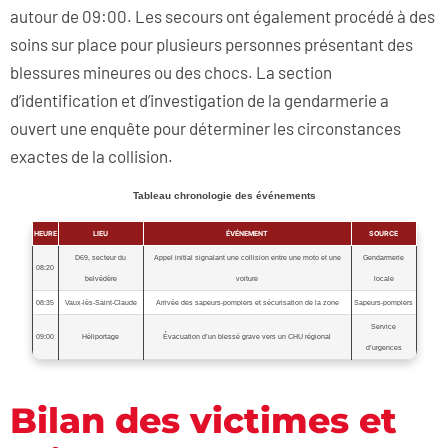
autour de 09:00. Les secours ont également procédé à des
soins sur place pour plusieurs personnes présentant des
blessures mineures ou des chocs. La section
d’identification et d’investigation de la gendarmerie a
ouvert une enquête pour déterminer les circonstances
exactes de la collision.
Tableau chronologie des événements
HEURE
LIEU
ÉVÉNEMENT
SOURCE
D69, secteur du
Appel initial signalant une collision entre une moto et une
Gendarmerie
08:20
belvédère
voiture
locale
08:35
Vaux‑lès‑Saint‑Claude
Arrivée des sapeurs‑pompiers et sécurisation de la zone
Sapeurs‑pompiers
Service
09:00
Héliportage
Évacuation d’un blessé grave vers un CHU régional
d’urgences
Bilan des victimes et