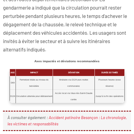
gendarmerie a indiqué que la circulation pourrait rester
perturbée pendant plusieurs heures, le temps d’achever le
dégagement de la chaussée, le relevé technique et le
déplacement des véhicules accidentés. Les usagers sont
invités à éviter le secteur et à suivre les itinéraires
alternatifs indiqués.
Axes impactés et déviations recommandées
AXE
IMPACT
DÉVIATION
DURÉE ESTIMÉE
Fermeture totale au niveau du
Itinéraire via D124 puis routes
Plusieurs heures (sous
D69
belvédère
communales
réserve)
Accès local via Vaux‑lès‑Saint‑Claude
D124
Circulation alternée pour déblaiement
Jusqu’à la fin des opérations
centre
À consulter également :
Accident patinoire Besançon : La chronologie,
les victimes et responsabilités