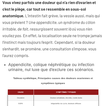
Vous vivez parfois une douleur qui n’a rien d’ovarien et
c’est le piège, car tout se ressemble en sous-sol
anatomique.
L’intestin fait grève, la vessie aussi, mais qui
vous prévient ?
Une appendicite, un syndrome du côlon
irritable, de fait, ressurgissent souvent là où vous n’en
vouliez pas.
En effet, la localisation seule ne trompe jamais
l’instinct mais toujours l’esprit. Cependant, si la douleur
s’enhardit, se promène, une consultation s’impose, vous
l’aurez compris.
Appendicite, colique néphrétique ou infection
urinaire, nul luxe que d’exclure ces scénarios.
Tableau synthétique, Principales causes des douleurs ovariennes et
symptômes typiques
CAUSE
SYMPTÔMES TYPIQUES
Ovulation
Douleur unilatérale, discrète, courte durée
SOPK
Irrégularités du cycle, douleurs diffuses