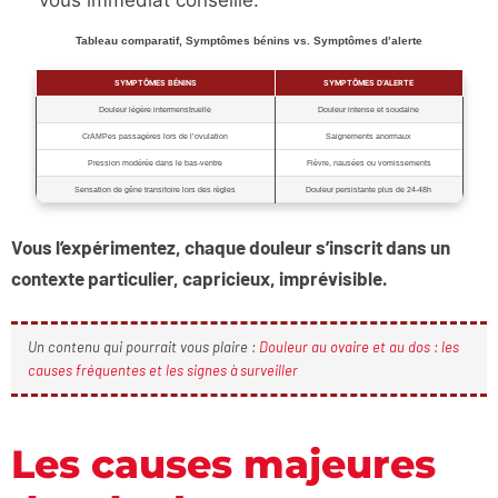
vous immédiat conseillé.
Tableau comparatif, Symptômes bénins vs. Symptômes d’alerte
SYMPTÔMES BÉNINS
SYMPTÔMES D’ALERTE
Douleur légère intermenstruelle
Douleur intense et soudaine
CrAMPes passagères lors de l’ovulation
Saignements anormaux
Pression modérée dans le bas-ventre
Fièvre, nausées ou vomissements
Sensation de gêne transitoire lors des règles
Douleur persistante plus de 24-48h
Vous l’expérimentez, chaque douleur s’inscrit dans un
contexte particulier, capricieux, imprévisible.
Un contenu qui pourrait vous plaire :
Douleur au ovaire et au dos : les
causes fréquentes et les signes à surveiller
Les causes majeures