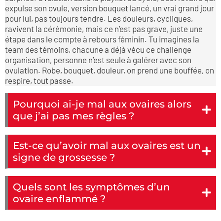
expulse son ovule, version bouquet lancé, un vrai grand jour
pour lui, pas toujours tendre. Les douleurs, cycliques,
ravivent la cérémonie, mais ce n’est pas grave, juste une
étape dans le compte à rebours féminin. Tu imagines la
team des témoins, chacune a déjà vécu ce challenge
organisation, personne n’est seule à galérer avec son
ovulation. Robe, bouquet, douleur, on prend une bouffée, on
respire, tout passe.
Pourquoi ai-je mal aux ovaires alors
que j’ai pas mes règles ?
Est-ce qu’avoir mal aux ovaires est un
signe de grossesse ?
Quels sont les symptômes d’un
ovaire enflammé ?