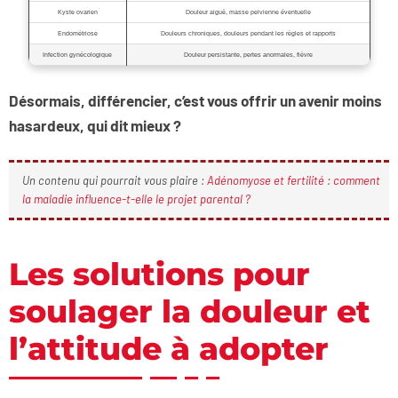
Kyste ovarien
Douleur aiguë, masse pelvienne éventuelle
Endométriose
Douleurs chroniques, douleurs pendant les règles et rapports
Infection gynécologique
Douleur persistante, pertes anormales, fièvre
Désormais, différencier, c’est vous offrir un avenir moins
hasardeux, qui dit mieux ?
Un contenu qui pourrait vous plaire :
Adénomyose et fertilité : comment
la maladie influence-t-elle le projet parental ?
Les solutions pour
soulager la douleur et
l’attitude à adopter