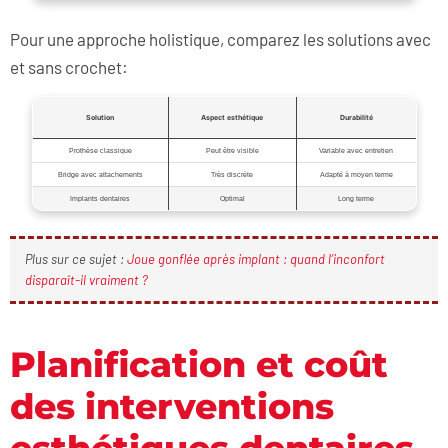
Pour une approche holistique, comparez les solutions avec
et sans crochet:
Solution
Aspect esthétique
Durabilité
Prothèse classique
Peut être visible
Variable avec entretien
Bridge avec attachements
Très discrète
Adapté à moyen terme
Implants dentaires
Optimal
Long terme
Plus sur ce sujet :
Joue gonflée après implant : quand l’inconfort
disparaît-il vraiment ?
Planification et coût
des interventions