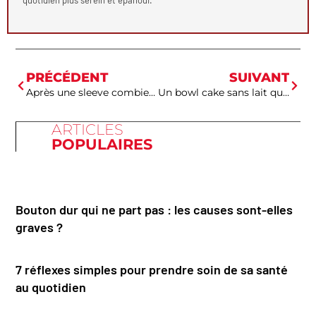
quotidien plus serein et épanoui.
PRÉCÉDENT
SUIVANT
Après une sleeve combien perd-on de poids par mois pour retrouver confiance en soi
Un bowl cake sans lait qui révolutionne votre petit-déjeuner santé
ARTICLES
POPULAIRES
Bouton dur qui ne part pas : les causes sont-elles
graves ?
7 réflexes simples pour prendre soin de sa santé
au quotidien