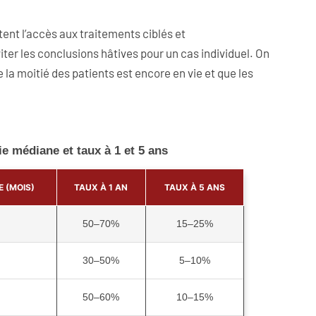
tent l’accès aux traitements ciblés et
ter les conclusions hâtives pour un cas individuel. On
 la moitié des patients est encore en vie et que les
ie médiane et taux à 1 et 5 ans
 (MOIS)
TAUX À 1 AN
TAUX À 5 ANS
50–70%
15–25%
30–50%
5–10%
50–60%
10–15%