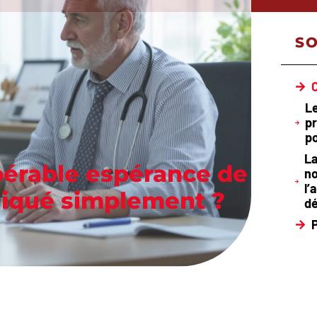
S
Le
pr
p
La
érable espérance de
no
l
pliqué simplement ?
dé