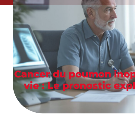
Cancer du poumon inop
vie : Le pronostic ex