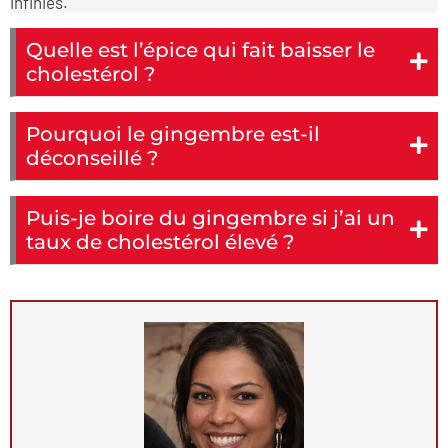
infinies.
Quelle est l’épice qui fait baisser le
cholestérol ?
Pourquoi le gingembre est-il
déconseillé ?
Puis-je boire du gingembre si j’ai un
taux de cholestérol élevé ?