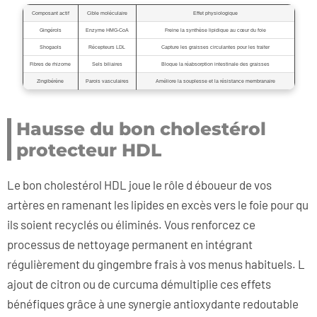
Composant actif
Cible moléculaire
Effet physiologique
Gingérols
Enzyme HMG-CoA
Freine la synthèse lipidique au cœur du foie
Shogaols
Récepteurs LDL
Capture les graisses circulantes pour les traiter
Fibres de rhizome
Sels biliaires
Bloque la réabsorption intestinale des graisses
Zingibérène
Parois vasculaires
Améliore la souplesse et la résistance membranaire
Hausse du bon cholestérol
protecteur HDL
Le bon cholestérol HDL joue le rôle d éboueur de vos
artères en ramenant les lipides en excès vers le foie pour qu
ils soient recyclés ou éliminés. Vous renforcez ce
processus de nettoyage permanent en intégrant
régulièrement du gingembre frais à vos menus habituels. L
ajout de citron ou de curcuma démultiplie ces effets
bénéfiques grâce à une synergie antioxydante redoutable