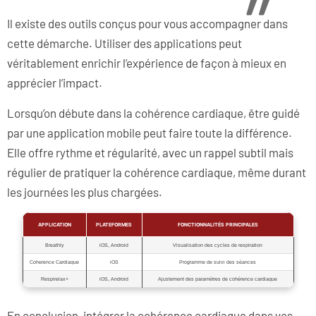
Il existe des outils conçus pour vous accompagner dans
cette démarche. Utiliser des applications peut
véritablement enrichir l’expérience de façon à mieux en
apprécier l’impact.
Lorsqu’on débute dans la cohérence cardiaque, être guidé
par une application mobile peut faire toute la différence.
Elle offre rythme et régularité, avec un rappel subtil mais
régulier de pratiquer la cohérence cardiaque, même durant
les journées les plus chargées.
APPLICATION
PLATEFORMES
FONCTIONNALITÉS PRINCIPALES
Breathly
iOS, Android
Visualisation des cycles de respiration
Coherence Cardiaque
iOS
Programme de suivi des séances
Respirelax+
iOS, Android
Ajustement des paramètres de cohérence cardiaque
En conclusion, intégrer la cohérence cardiaque dans vos