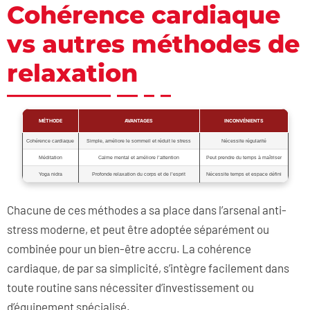
Cohérence cardiaque
vs autres méthodes de
relaxation
MÉTHODE
AVANTAGES
INCONVÉNIENTS
Cohérence cardiaque
Simple, améliore le sommeil et réduit le stress
Nécessite régularité
Méditation
Calme mental et améliore l’attention
Peut prendre du temps à maîtriser
Yoga nidra
Profonde relaxation du corps et de l’esprit
Nécessite temps et espace défini
Chacune de ces méthodes a sa place dans l’arsenal anti-
stress moderne, et peut être adoptée séparément ou
combinée pour un bien-être accru. La cohérence
cardiaque, de par sa simplicité, s’intègre facilement dans
toute routine sans nécessiter d’investissement ou
d’équipement spécialisé.