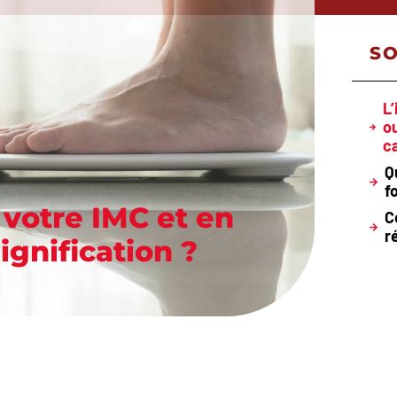
S
L
o
ca
Q
f
votre IMC et en
C
r
ignification ?