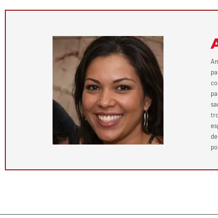
Am
pa
co
pa
sa
tr
es
de
po