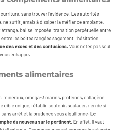
urriture, sans trouver l’évidence. Les autorités
e, ne suffit jamais à dissiper la méfiance ambiante.
ept étrange, balise imposée, transition perpétuelle entre
, entre les boîtes rangées sagement, l’hésitation
que des excès et des confusions.
Vous n’êtes pas seul
e vous échappe.
ments alimentaires
s, minéraux, omega-3 marins, protéines, collagène,
ible unique, rétablir, soutenir, soulager, rien de si
 sans arrêt et la prudence vous aiguillonne.
Le
iomphe du nouveau sur le pertinent.
En effet, il vaut
ocktail miracle. Chaque nouveauté annonce la suivante,