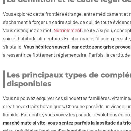
Vous explorez cette frontière étrange, entre médicament et no
s’acharnent à forger un cadre solide, ce qui, de toute évidenc
Vous distinguez ce mot,
Nutrielement
, né il y a si peu, conc
soin et habitude alimentaire. En pharmacie, l’illusion persiste
s’installe.
Vous hésitez souvent, car cette zone grise provo
à ressentir ce flottement réglementaire. Parfois, la certitud
Les principaux types de complé
disponibles
Vous ne pouvez esquiver ces silhouettes familières, vitamine
créatine, extraits botaniques. Chacune possède un visage, une c
limpide. Par contre, vous voyez les pseudo-révolutions éclore
marché mute si vite, vous sentez parfois la lassitude du tr
mieux privilégier l’analyse d’un ingrédient que le mythe du c