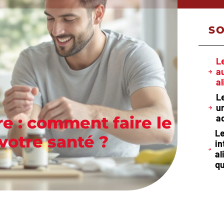
S
L
a
a
Le
u
a
e : comment faire le
Le
votre santé ?
i
al
qu