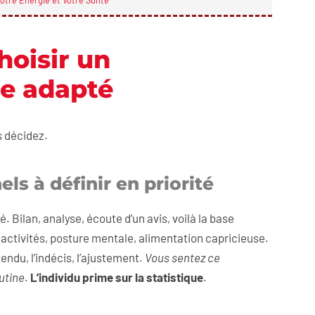
otre Énergie et Votre Santé
hoisir un
e adapté
s décidez.
ls à définir en priorité
. Bilan, analyse, écoute d’un avis, voilà la base
 activités, posture mentale, alimentation capricieuse.
endu, l’indécis, l’ajustement.
Vous sentez ce
utine
.
L’individu prime sur la statistique
.