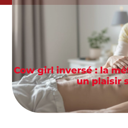
Cow girl inversé : la m
un plaisir 