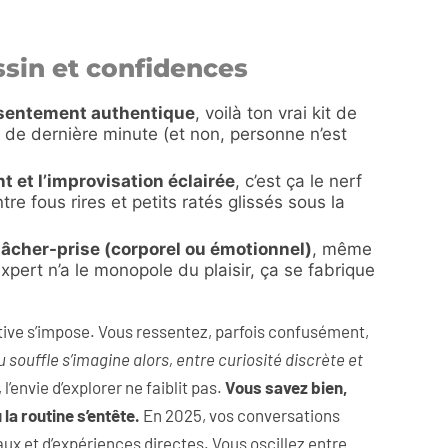
ussin et confidences
onsentement authentique
, voilà ton vrai kit de
e de dernière minute (et non, personne n’est
 et l’improvisation éclairée
, c’est ça le nerf
tre fous rires et petits ratés glissés sous la
lâcher-prise (corporel ou émotionnel)
, même
xpert n’a le monopole du plaisir, ça se fabrique
ative s’impose. Vous ressentez, parfois confusément,
souffle s’imagine alors, entre curiosité discrète et
l’envie d’explorer ne faiblit pas.
Vous savez bien,
la routine s’entête.
En 2025, vos conversations
aux et d’expériences directes. Vous oscillez entre