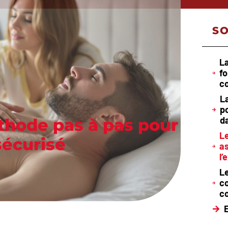
S
La
fo
co
L
p
d
éthode pas à pas pour
Le
sécurisé
a
l’
L
co
c