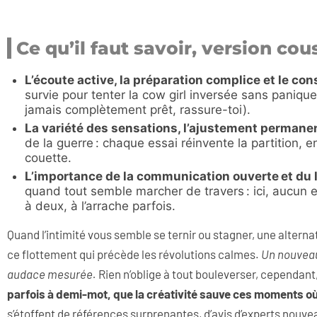
Ce qu’il faut savoir, version co
L’écoute active, la préparation complice et le c
survie pour tenter la cow girl inversée sans paniqu
jamais complètement prêt, rassure-toi).
La variété des sensations, l’ajustement permanent
de la guerre : chaque essai réinvente la partition, en
couette.
L’importance de la communication ouverte et du 
quand tout semble marcher de travers : ici, aucun e
à deux, à l’arrache parfois.
Quand l’intimité vous semble se ternir ou stagner, une altern
ce flottement qui précède les révolutions calmes.
Un nouveau 
audace mesurée.
Rien n’oblige à tout bouleverser, cependant, 
parfois à demi-mot, que la créativité sauve ces moments où 
s’étoffent de références surprenantes, d’avis d’experts nouve