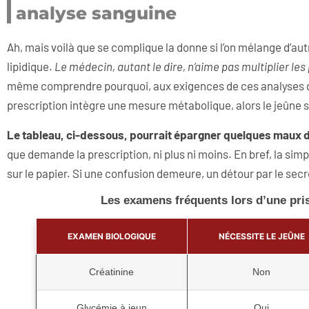
analyse sanguine
Ah, mais voilà que se complique la donne si l’on mélange d’a
lipidique.
Le médecin, autant le dire, n’aime pas multiplier le
même comprendre pourquoi, aux exigences de ces analyses qui n
prescription intègre une mesure métabolique, alors le jeûne 
Le tableau, ci-dessous, pourrait épargner quelques maux d
que demande la prescription, ni plus ni moins. En bref, la simp
sur le papier. Si une confusion demeure, un détour par le secr
Les examens fréquents lors d’une pris
EXAMEN BIOLOGIQUE
NÉCESSITE LE JEÛNE
Créatinine
Non
Glycémie à jeun
Oui