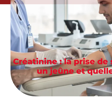
Créatinine : la prise de
un jeûne et quell