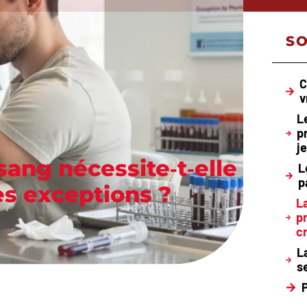
S
C
v
L
p
j
 sang nécessite‑t‑elle
L
p
es exceptions ?
L
p
c
L
s