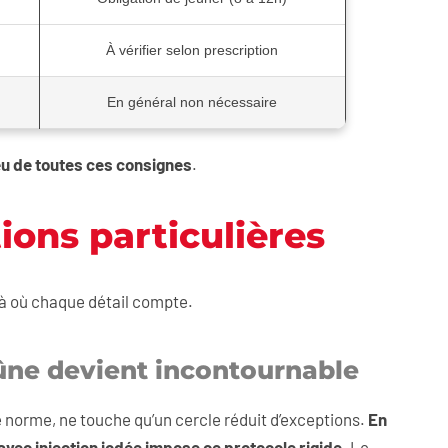
À vérifier selon prescription
En général non nécessaire
lieu de toutes ces consignes
.
ions particulières
là où chaque détail compte.
eûne devient incontournable
ne norme, ne touche qu’un cercle réduit d’exceptions.
En
avec injection iodée impose ce protocole rigide
. Le