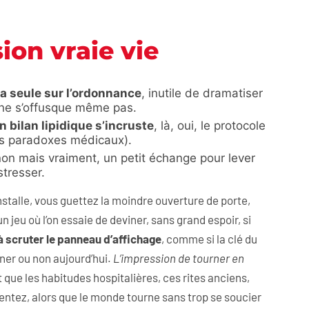
sion vraie vie
 la seule sur l’ordonnance
, inutile de dramatiser
o ne s’offusque même pas.
 bilan lipidique s’incruste
, là, oui, le protocole
 les paradoxes médicaux).
on mais vraiment, un petit échange pour lever
stresser.
installe, vous guettez la moindre ouverture de porte,
n jeu où l’on essaie de deviner, sans grand espoir, si
à scruter le panneau d’affichage
, comme si la clé du
ûner ou non aujourd’hui.
L’impression de tourner en
it que les habitudes hospitalières, ces rites anciens,
ntez, alors que le monde tourne sans trop se soucier