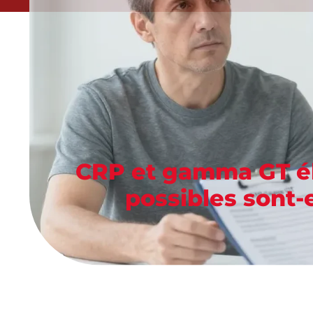
CRP et gamma GT él
possibles sont-e