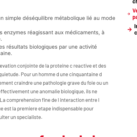
c
V
p
 un simple déséquilibre métabolique lié au mode
I
des enzymes réagissant aux médicaments, à
.
es résultats biologiques par une activité
saine.
vation conjointe de la proteine c reactive et des
quietude. Pour un homme d une cinquantaine d
ent craindre une pathologie grave du foie ou un
ffectivement une anomalie biologique, ils ne
 La comprehension fine de l interaction entre l
e est la premiere etape indispensable pour
lter un specialiste.