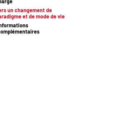
harge
ers un changement de
aradigme et de mode de vie
nformations
complémentaires