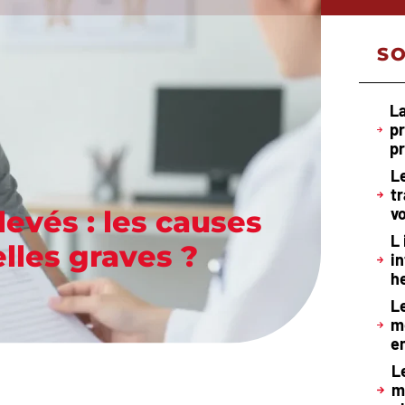
S
La
pr
pr
L
t
vo
evés : les causes
L
lles graves ?
i
h
L
m
e
L
m