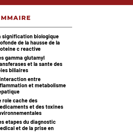
OMMAIRE
 signification biologique
ofonde de la hausse de la
oteine c reactive
es gamma glutamyl
ransferases et la sante des
ies biliaires
 interaction entre
nflammation et metabolisme
epatique
e role cache des
edicaments et des toxines
nvironnementales
es etapes du diagnostic
edical et de la prise en