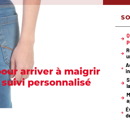
S
Q
p
R
u
A
our arriver à maigrir
i
suivi personnalisé
S
l
M
a
É
d