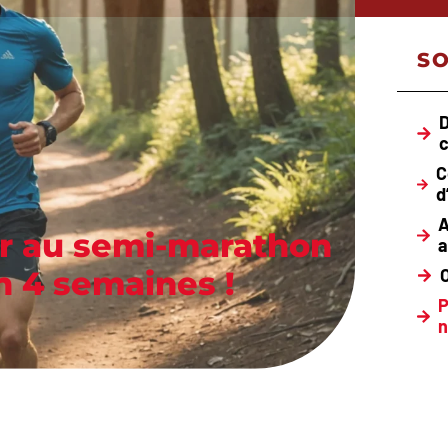
S
D
C
d
A
rer au semi-marathon
a
 4 semaines !
P
n