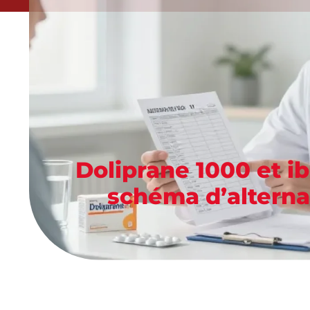
Doliprane 1000 et ib
schéma d’alterna