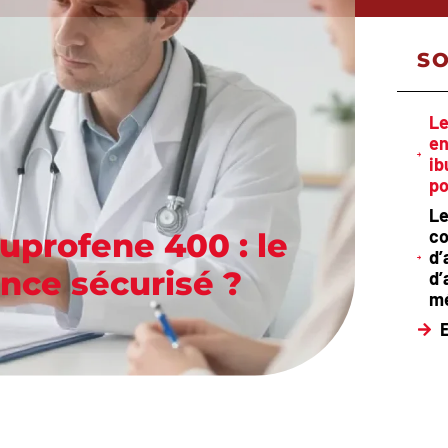
S
Le
en
ib
po
Le
co
uprofene 400 : le
d’
nce sécurisé ?
d’
m