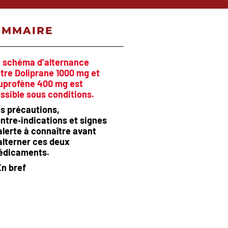
OMMAIRE
 schéma d’alternance
tre Doliprane 1000 mg et
uprofène 400 mg est
ssible sous conditions.
s précautions,
ntre‑indications et signes
alerte à connaître avant
alterner ces deux
édicaments.
En bref