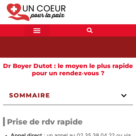
Dr Boyer Dutot : le moyen le plus rapide
pour un rendez‑vous ?
SOMMAIRE
Prise de rdv rapide
Appel direct
: un appel au 02 35 38 04 22 ou via