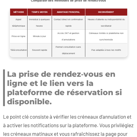
Comparatif des méthodes de prise de rendez‑vous
MÉTHODE
TEMPS MOYEN
AVANTAGE PRINCIPAL
INCONVÉNIENT
Appel
Immédiat à quelques
Contact direct et confirmation
Heures d’attente ou indisponibilité du
téléphonique
heures
rapide
secrétariat
Accès 24/7 et gestion
Créneaux limités si plateforme non
Prise en ligne
Minute à jour
d’annulations
synchronisée
Permet consultation sans
Téléconsultation
Souvent rapide
Pas adaptée à tous les motifs
déplacement
La prise de rendez‑vous en
ligne et le lien vers la
plateforme de réservation si
disponible.
Le point clé consiste à vérifier les créneaux d’annulation et
à activer les notifications sur la plateforme. Vous privilégiez
les créneaux matinaux et vous rafraîchissez la page pour