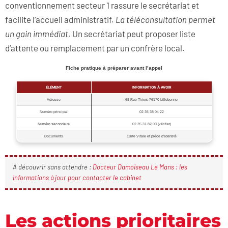
conventionnement secteur 1 rassure le secrétariat et
facilite l’accueil administratif.
La téléconsultation permet
un gain immédiat.
Un secrétariat peut proposer liste
d’attente ou remplacement par un confrère local.
Fiche pratique à préparer avant l’appel
ÉLÉMENT
INFORMATION À AVOIR
Adresse
68 Rue Thiers 76170 Lillebonne
Numéro principal
02 35 38 04 22
Numéro secondaire
02 35 31 82 03 (vérifier)
Documents
Carte Vitale et pièce d’identité
À découvrir sans attendre :
Docteur Damoiseau Le Mans : les
informations à jour pour contacter le cabinet
Les actions prioritaires