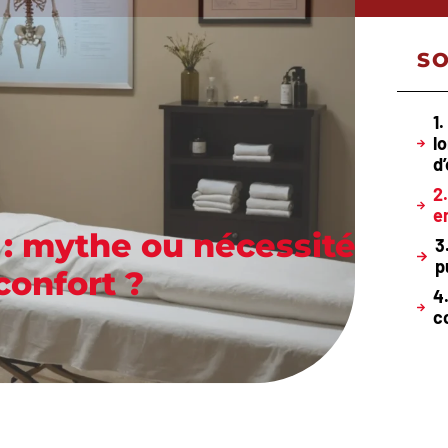
S
1
l
d
2
e
 : mythe ou nécessité
3
p
confort ?
4
c