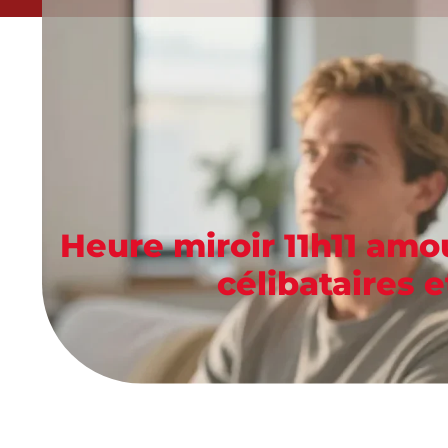
Heure miroir 11h11 amo
célibataires e