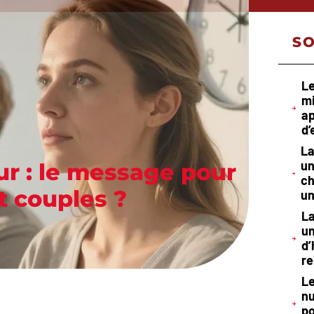
S
Le
mi
ap
d’
La
un
ur : le message pour
ch
t couples ?
un
La
un
d’
re
Le
nu
po