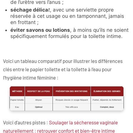
de l’urètre vers l’anus ;
séchage délica
t
, avec une serviette propre
réservée à cet usage ou en tamponnant, jamais
en frottant ;
éviter savons ou lotions
, à moins qu’ils ne soient
spécifiquement formulés pour la toilette intime.
Voici un tableau comparatif pour illustrer les différences
clés entre le papier toilette et la toilette à l’eau pour
l’hygiène intime féminine :
MÉTHODE
RESPECT DE LA PEAU
PRÉVENTION DES IRRITATIONS
ÉLIMINATION DES GERMES
Papier toilette
Moyen
Risques élevés si usage fréquent
Partiel, dépends du frottement
Eau
Optimal
Très efficace
Complet, doux
Voici d’autres pistes :
Soulager la sécheresse vaginale
naturellement : retrouver confort et bien-être intime