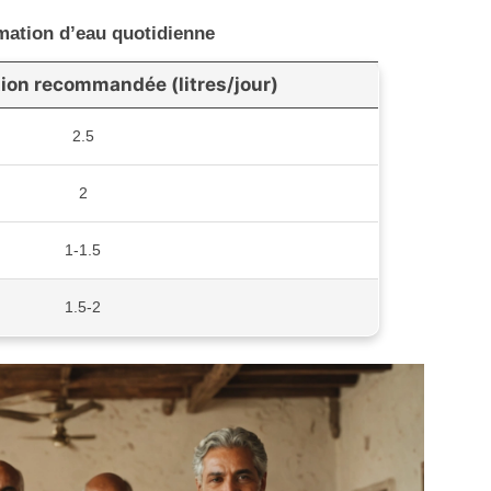
tion d’eau quotidienne
on recommandée (litres/jour)
2.5
2
1-1.5
1.5-2