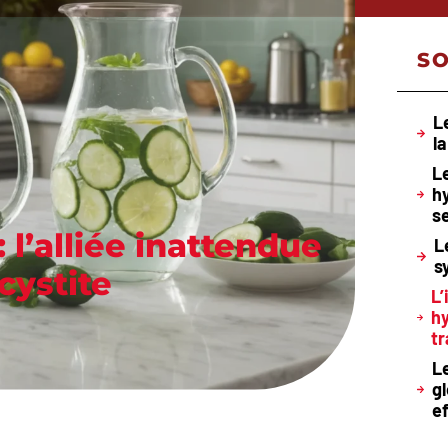
S
L
l
L
hy
s
 l’alliée inattendue
L
s
cystite
L
hy
tr
L
g
e