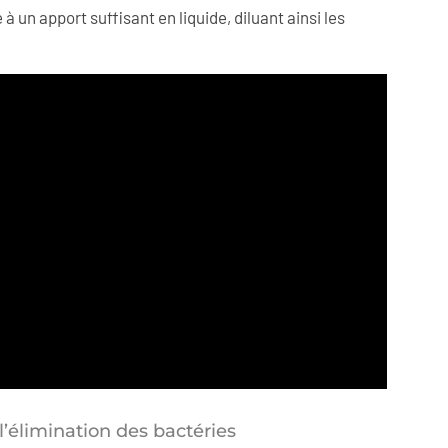
 un apport suffisant en liquide, diluant ainsi les
’élimination des bactéries