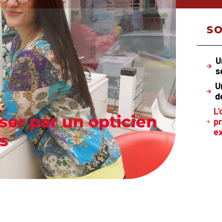
S
U
s
U
d
L’
ser par un opticien
pr
e
s