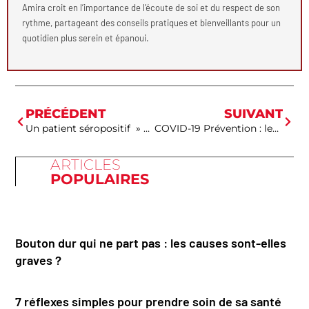
Amira croit en l’importance de l’écoute de soi et du respect de son
rythme, partageant des conseils pratiques et bienveillants pour un
quotidien plus serein et épanoui.
PRÉCÉDENT
SUIVANT
Un patient séropositif » guéri » du virus par une greffe de moelle osseuse
COVID-19 Prévention : les masques sont destinés à être utilisés une seule fois
ARTICLES
POPULAIRES
Bouton dur qui ne part pas : les causes sont-elles
graves ?
7 réflexes simples pour prendre soin de sa santé