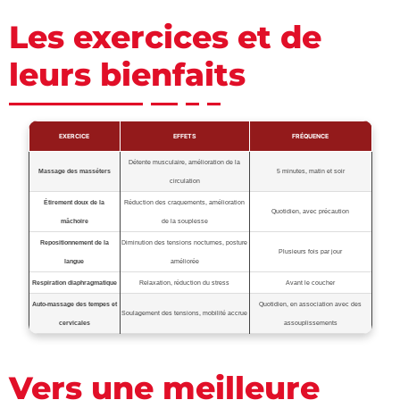
Les exercices et de
leurs bienfaits
EXERCICE
EFFETS
FRÉQUENCE
Détente musculaire, amélioration de la
Massage des masséters
5 minutes, matin et soir
circulation
Étirement doux de la
Réduction des craquements, amélioration
Quotidien, avec précaution
mâchoire
de la souplesse
Repositionnement de la
Diminution des tensions nocturnes, posture
Plusieurs fois par jour
langue
améliorée
Respiration diaphragmatique
Relaxation, réduction du stress
Avant le coucher
Auto-massage des tempes et
Quotidien, en association avec des
Soulagement des tensions, mobilité accrue
cervicales
assouplissements
Vers une meilleure