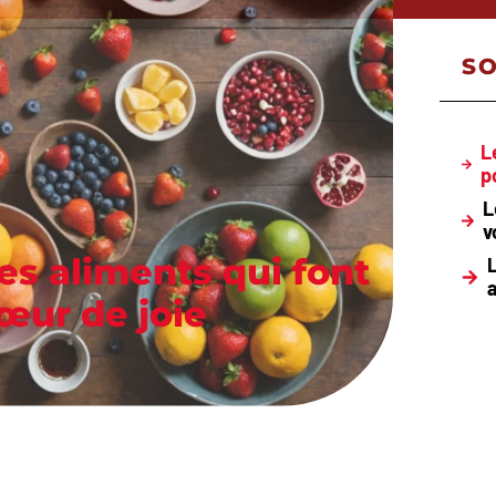
S
L
p
L
v
es aliments qui font
L
œur de joie