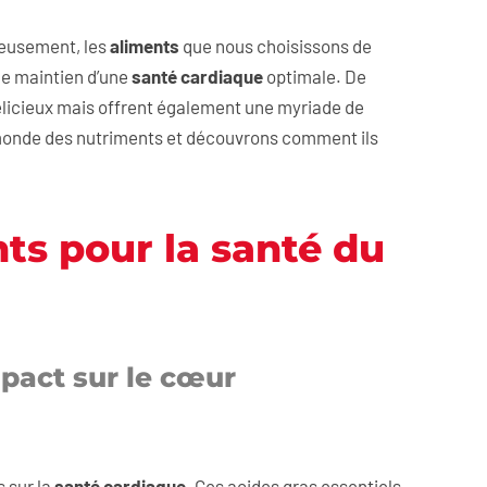
reusement, les
aliments
que nous choisissons de
le maintien d’une
santé cardiaque
optimale. De
licieux mais offrent également une myriade de
e monde des nutriments et découvrons comment ils
nts pour la santé du
mpact sur le cœur
 sur la
santé cardiaque
. Ces acides gras essentiels,