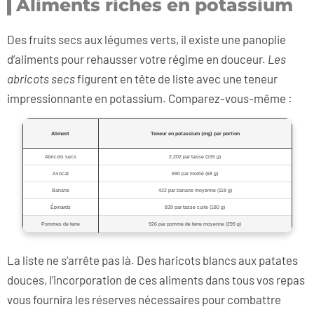
Aliments riches en potassium
Des fruits secs aux légumes verts, il existe une panoplie
d’aliments pour rehausser votre régime en douceur.
Les
abricots secs
figurent en tête de liste avec une teneur
impressionnante en potassium. Comparez-vous-même :
Aliment
Teneur en potassium (mg) par portion
Abricots secs
2,202 par tasse (155 g)
Avocat
690 par moitié (68 g)
Banane
422 par banane moyenne (118 g)
Épinards
839 par tasse cuite (180 g)
Pommes de terre
926 par pomme de terre moyenne (299 g)
La liste ne s’arrête pas là. Des haricots blancs aux patates
douces, l’incorporation de ces aliments dans tous vos repas
vous fournira les réserves nécessaires pour combattre