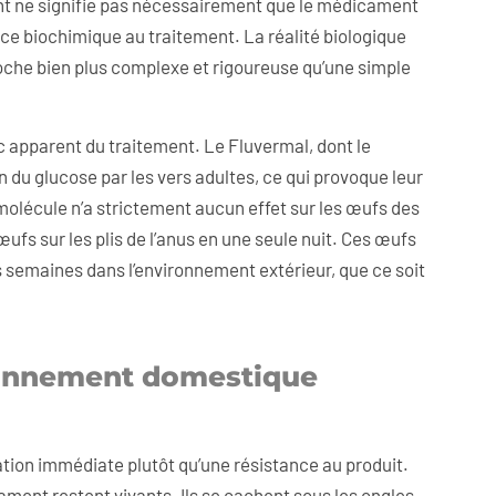
ant ne signifie pas nécessairement que le médicament
nce biochimique au traitement. La réalité biologique
oche bien plus complexe et rigoureuse qu’une simple
c apparent du traitement. Le Fluvermal, dont le
on du glucose par les vers adultes, ce qui provoque leur
e molécule n’a strictement aucun effet sur les œufs des
œufs sur les plis de l’anus en une seule nuit. Ces œufs
s semaines dans l’environnement extérieur, que ce soit
ironnement domestique
ation immédiate plutôt qu’une résistance au produit.
ament restent vivants. Ils se cachent sous les ongles