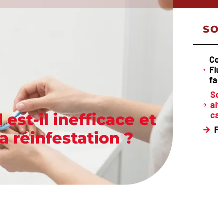
S
C
Fl
fa
S
al
c
est-il inefficace et
 réinfestation ?