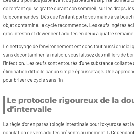
de l’enfant qui se gratte durant son sommeil, sur les draps, l
télécommandes. Dès que l’enfant porte ses mains à sa bouche,
objet contaminé, le cycle recommence. Les œufs ingérés éclose
gros intestin et deviennent adultes en deux à quatre semaine
Le nettoyage de l’environnement est donc tout aussi crucial q
sans décontaminer la maison, vous laissez des milliers de b
l’infection. Les œufs sont entourés d’une substance collante q
élimination difficile par un simple époussetage. Une approc
pour briser ce cycle sans fin.
Le protocole rigoureux de la dou
d’intervalle
La règle d’or en parasitologie intestinale pour l’oxyurose est 
population de vers adultes présents au moment T. Cependant,