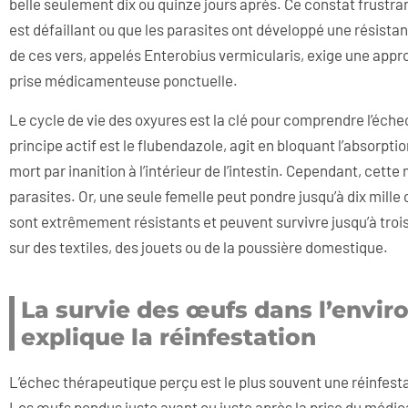
belle seulement dix ou quinze jours après. Ce constat frustr
est défaillant ou que les parasites ont développé une résista
de ces vers, appelés Enterobius vermicularis, exige une appr
prise médicamenteuse ponctuelle.
Le cycle de vie des oxyures est la clé pour comprendre l’éche
principe actif est le flubendazole, agit en bloquant l’absorpti
mort par inanition à l’intérieur de l’intestin. Cependant, cett
parasites. Or, une seule femelle peut pondre jusqu’à dix mille 
sont extrêmement résistants et peuvent survivre jusqu’à troi
sur des textiles, des jouets ou de la poussière domestique.
La survie des œufs dans l’env
explique la réinfestation
L’échec thérapeutique perçu est le plus souvent une réinfest
Les œufs pondus juste avant ou juste après la prise du médic