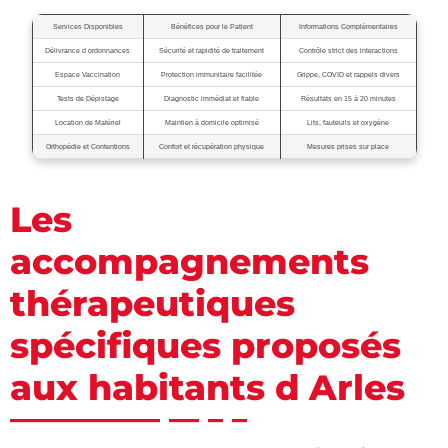
Services Disponibles
Bénéfices pour le Patient
Informations Complémentaires
Délivrance d ordonnances
Sécurité et rapidité de traitement
Contrôle strict des interactions
Espace Vaccination
Protection immunitaire facilitée
Grippe, COVID et rappels divers
Tests de Dépistage
Diagnostic immédiat et fiable
Résultats en 15 à 20 minutes
Location de Matériel
Maintien à domicile optimisé
Lits, fauteuils et oxygène
Orthopédie et Contentions
Confort et récupération physique
Mesures prises sur place
Les
accompagnements
thérapeutiques
spécifiques proposés
aux habitants d Arles