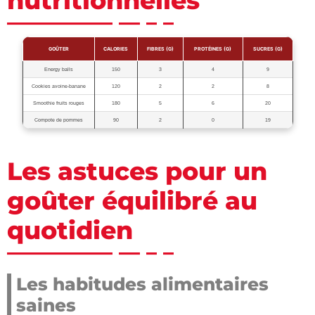
nutritionnelles
GOÛTER
CALORIES
FIBRES (G)
PROTÉINES (G)
SUCRES (G)
Energy balls
150
3
4
9
Cookies avoine-banane
120
2
2
8
Smoothie fruits rouges
180
5
6
20
Compote de pommes
90
2
0
19
Les astuces pour un
goûter équilibré au
quotidien
Les habitudes alimentaires
saines