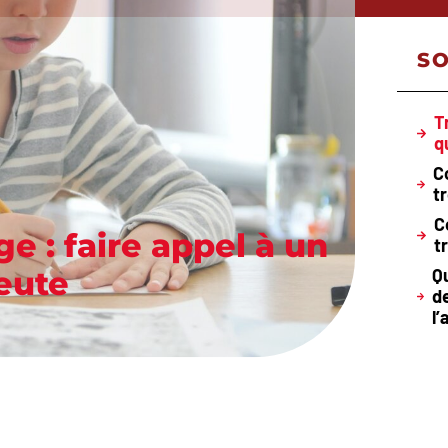
S
T
q
C
t
C
e : faire appel à un
t
eute
Q
d
l