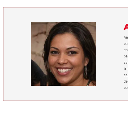
Am
pa
co
pa
sa
tr
es
de
po