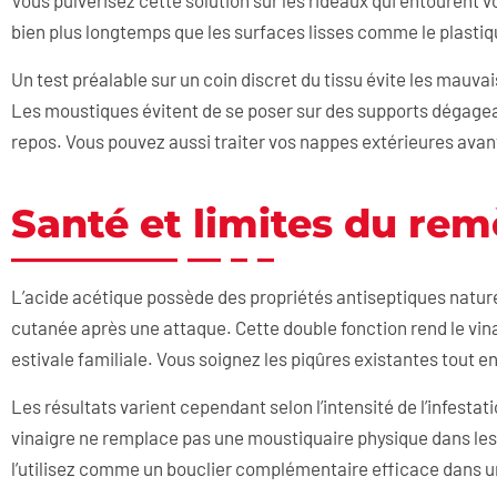
Vous pulvérisez cette solution sur les rideaux qui entourent v
bien plus longtemps que les surfaces lisses comme le plastiqu
Un test préalable sur un coin discret du tissu évite les mauvai
Les moustiques évitent de se poser sur des supports dégagea
repos. Vous pouvez aussi traiter vos nappes extérieures ava
Santé et limites du re
L’acide acétique possède des propriétés antiseptiques natu
cutanée après une attaque. Cette double fonction rend le vin
estivale familiale. Vous soignez les piqûres existantes tout 
Les résultats varient cependant selon l’intensité de l’infesta
vinaigre ne remplace pas une moustiquaire physique dans les 
l’utilisez comme un bouclier complémentaire efficace dans 