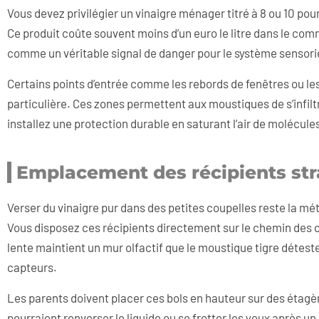
Vous devez privilégier un vinaigre ménager titré à 8 ou 10 pou
Ce produit coûte souvent moins d’un euro le litre dans le co
comme un véritable signal de danger pour le système sensorie
Certains points d’entrée comme les rebords de fenêtres ou les
particulière. Ces zones permettent aux moustiques de s’infil
installez une protection durable en saturant l’air de molécule
Emplacement des récipients st
Verser du vinaigre pur dans des petites coupelles reste la mét
Vous disposez ces récipients directement sur le chemin des c
lente maintient un mur olfactif que le moustique tigre détest
capteurs.
Les parents doivent placer ces bols en hauteur sur des étagè
pourraient renverser le liquide ou se frotter les yeux après u