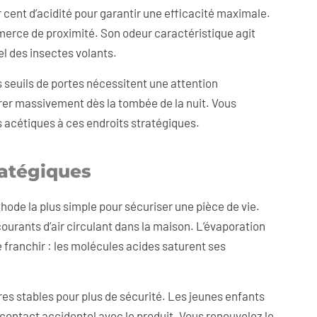
r cent d’acidité pour garantir une efficacité maximale.
mmerce de proximité. Son odeur caractéristique agit
l des insectes volants.
 seuils de portes nécessitent une attention
trer massivement dès la tombée de la nuit. Vous
s acétiques à ces endroits stratégiques.
ratégiques
hode la plus simple pour sécuriser une pièce de vie.
ourants d’air circulant dans la maison. L’évaporation
e franchir : les molécules acides saturent ses
res stables pour plus de sécurité. Les jeunes enfants
n contact accidentel avec le produit. Vous renouvelez le