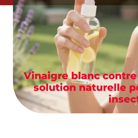
Vinaigre blanc contre 
solution naturelle p
insec