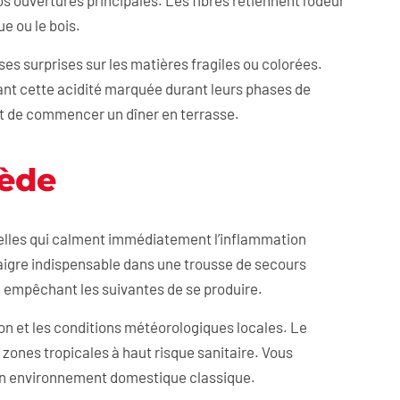
os ouvertures principales. Les fibres retiennent l’odeur
e ou le bois.
ses surprises sur les matières fragiles ou colorées.
nt cette acidité marquée durant leurs phases de
nt de commencer un dîner en terrasse.
mède
relles qui calment immédiatement l’inflammation
aigre indispensable dans une trousse de secours
en empêchant les suivantes de se produire.
tion et les conditions météorologiques locales. Le
zones tropicales à haut risque sanitaire. Vous
un environnement domestique classique.