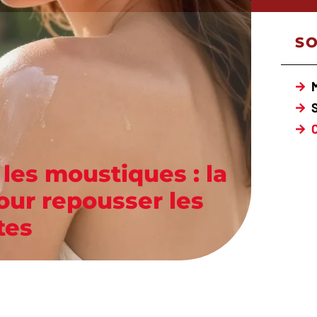
S
C
les moustiques : la
our repousser les
tes