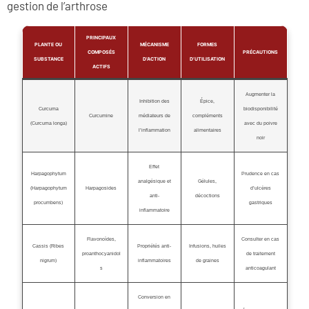
gestion de l’arthrose
PRINCIPAUX
PLANTE OU
MÉCANISME
FORMES
COMPOSÉS
PRÉCAUTIONS
SUBSTANCE
D’ACTION
D’UTILISATION
ACTIFS
Augmenter la
Inhibition des
Épice,
Curcuma
biodisponibilité
Curcumine
médiateurs de
compléments
(Curcuma longa)
avec du poivre
l’inflammation
alimentaires
noir
Effet
Harpagophytum
Prudence en cas
analgésique et
Gélules,
(Harpagophytum
Harpagosides
d’ulcères
anti-
décoctions
procumbens)
gastriques
inflammatoire
Flavonoïdes,
Consulter en cas
Cassis (Ribes
Propriétés anti-
Infusions, huiles
proanthocyanidol
de traitement
nigrum)
inflammatoires
de graines
s
anticoagulant
Conversion en