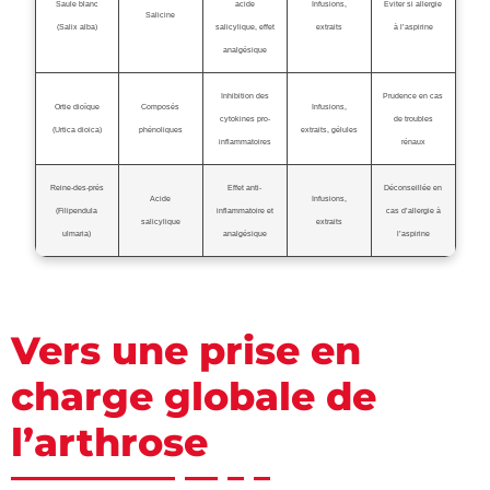
Saule blanc
acide
Infusions,
Éviter si allergie
Salicine
(Salix alba)
salicylique, effet
extraits
à l’aspirine
analgésique
Inhibition des
Prudence en cas
Ortie dioïque
Composés
Infusions,
cytokines pro-
de troubles
(Urtica dioica)
phénoliques
extraits, gélules
inflammatoires
rénaux
Reine-des-prés
Effet anti-
Déconseillée en
Acide
Infusions,
(Filipendula
inflammatoire et
cas d’allergie à
salicylique
extraits
ulmaria)
analgésique
l’aspirine
Vers une prise en
charge globale de
l’arthrose