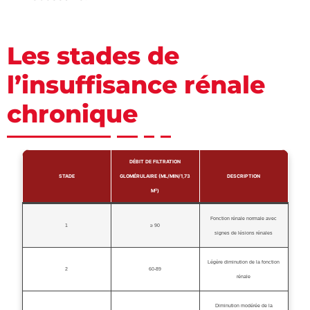
Les stades de
l’insuffisance rénale
chronique
DÉBIT DE FILTRATION
STADE
GLOMÉRULAIRE (ML/MIN/1,73
DESCRIPTION
M²)
Fonction rénale normale avec
1
≥ 90
signes de lésions rénales
Légère diminution de la fonction
2
60-89
rénale
Diminution modérée de la