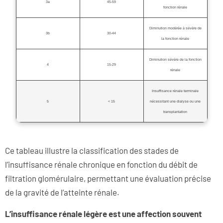
3a
45-59
fonction rénale
Diminution modérée à sévère de
3b
30-44
la fonction rénale
Diminution sévère de la fonction
4
15-29
rénale
Insuffisance rénale terminale
5
< 15
nécessitant une dialyse ou une
transplantation
Ce tableau illustre la classification des stades de
l’insuffisance rénale chronique en fonction du débit de
filtration glomérulaire, permettant une évaluation précise
de la gravité de l’atteinte rénale.
L’insuffisance ré
nale l
ég
è
re est une affection souvent