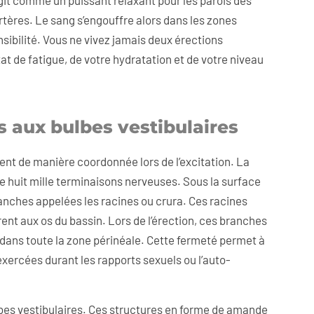
git comme un puissant relaxant pour les parois des
tères. Le sang s’engouffre alors dans les zones
sibilité. Vous ne vivez jamais deux érections
at de fatigue, de votre hydratation et de votre niveau
es aux bulbes vestibulaires
ssent de manière coordonnée lors de l’excitation. La
 de huit mille terminaisons nerveuses. Sous la surface
ranches appelées les racines ou crura. Ces racines
ent aux os du bassin. Lors de l’érection, ces branches
dans toute la zone périnéale. Cette fermeté permet à
exercées durant les rapports sexuels ou l’auto-
lbes vestibulaires. Ces structures en forme de amande