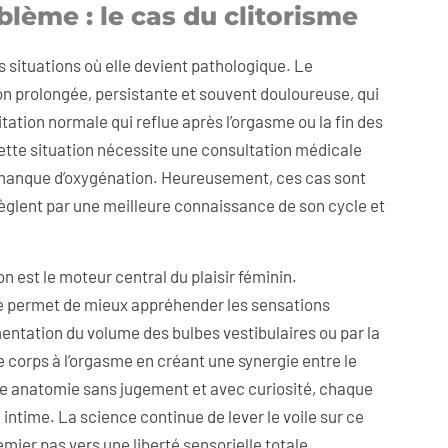
lème : le cas du clitorisme
es situations où elle devient pathologique. Le
on prolongée, persistante et souvent douloureuse, qui
itation normale qui reflue après l’orgasme ou la fin des
Cette situation nécessite une consultation médicale
r manque d’oxygénation. Heureusement, ces cas sont
e règlent par une meilleure connaissance de son cycle et
on est le moteur central du plaisir féminin.
ble permet de mieux appréhender les sensations
mentation du volume des bulbes vestibulaires ou par la
 le corps à l’orgasme en créant une synergie entre le
te anatomie sans jugement et avec curiosité, chaque
intime. La science continue de lever le voile sur ce
emier pas vers une liberté sensorielle totale.