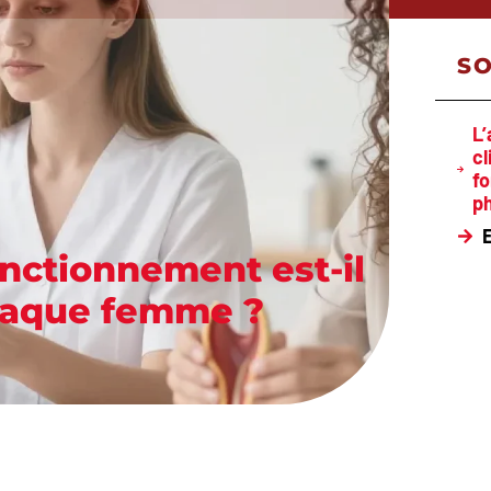
S
L
cl
f
ph
E
fonctionnement est-il
chaque femme ?