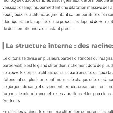
monoxyde d’azote dans les tissus génitaux. Cette molécule a
vaisseaux sanguins, permettant une dilatation massive des ar
spongieuses du clitoris, augmentant sa température et sa sen
identiques, car la rapidité de ce processus dépend de votre ét
de désir émotionnel à un instant précis.
La structure interne : des racin
Le clitoris se divise en plusieurs parties distinctes qui réagi
partie visible est le gland clitoridien, richement doté de plus
se trouve le corps du clitoris qui se sépare ensuite en deux b
s’étendent sur plusieurs centimètres de chaque côté et s’ancr
se gorgent de sang et deviennent fermes, créant une tension 
l’organe de mieux transmettre les vibrations et les pressions 
érotisme.
En plus des racines, le complexe clitoridien comprend les bu