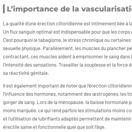
L’importance de la vascularisat
La qualité d’une érection clitoridienne est intimement liée à l
Un flux sanguin optimal est indispensable pour que les corps
C’est pourquoi le tabagisme, le stress chronique ou certaines
sexuelle physique. Parallèlement, les muscles du plancher pel
contractant, ces muscles aident à emprisonner le sang dans le 
l’intensité des sensations. Travailler la souplesse et la forc
sa réactivité génitale.
Il est également important de noter que l’érection clitoridien
l’influence des hormones, notamment des œstrogènes, les tiss
gorger de sang. Lors de la ménopause, la baisse hormonale pe
moins marquée, ce qui rend parfois les stimulations moins co
et l’utilisation de lubrifiants adaptés permettent de mainteni
érectile saine et fonctionnelle quel que soit l’âge.