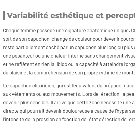
Variabilité esthétique et percept
Chaque femme possède une signature anatomique unique. Chez ce
sort de son capuchon, change de couleur pour devenir pourpre
reste partiellement caché par un capuchon plus long ou plus 
une pesanteur ou une chaleur interne sans changement visue
et ne reflètent en rien la libido ou la capacité à atteindre l’o
du plaisir et la compréhension de son propre rythme de mont
Le capuchon clitoridien, qui est l’équivalent du prépuce mascu
aux vêtements ou aux mouvements. Lors de l’érection, la pea
devenir plus sensible. Il arrive que cette zone nécessite une a
directe qui pourrait devenir douloureuse à cause de l’hyper
l’intensité de la pression en fonction de l’état d’érection de l’