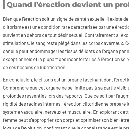
Quand l’érection devient un prob
Bien que l’érection soit un signe de santé sexuelle, il existe d
clitorisme est une condition rare caractérisée par une érecti
survient en dehors de tout désir sexuel. Contrairement à l’exc
stimulations, le sang reste piégé dans les corps caverneux. 
car elle peut endommager les tissus délicats de l’organe pa
exceptionnels et la plupart des inconforts liés à l’érection s
de ses besoins en lubrification.
En conclusion, le clitoris est un organe fascinant dont l’érecti
Comprendre que cet organe ne se limite pas à sa partie visi
profondes ressenties lors des rapports. Que ce soit par l’aug
rigidité des racines internes, l’érection clitoridienne prépare
système vasculaire, nerveux et musculaire. En explorant cet
femme peut s’approprier son corps et optimiser son bien-être 
joyau de l’évolution, confirmant que la connaissance est le pr