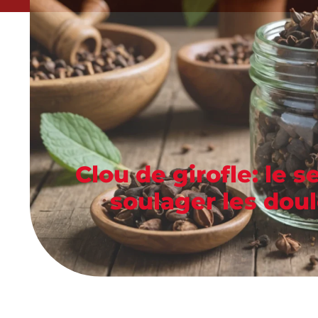
Clou de girofle: le s
soulager les dou