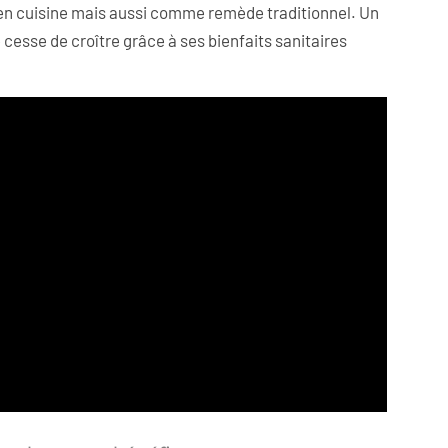
en cuisine mais aussi comme remède traditionnel. Un
esse de croître grâce à ses bienfaits sanitaires