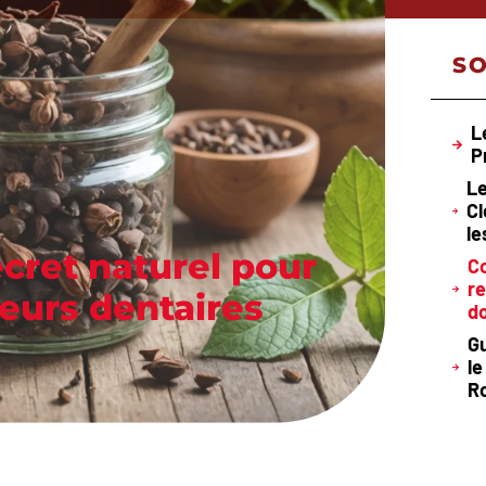
S
L
P
Le
Cl
le
ecret naturel pour
C
re
leurs dentaires
do
Gu
le
R