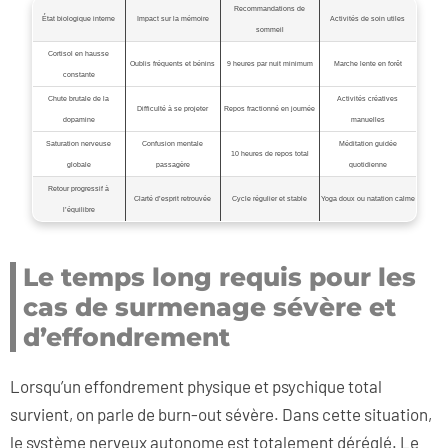
Recommandations de
État biologique interne
Impact sur la mémoire
Activités de soin utiles
sommeil
Cortisol en hausse
Oublis fréquents et bénins
9 heures par nuit minimum
Marche lente en forêt
constante
Chute brutale de la
Activités créatives
Difficulté à se projeter
Repos fractionné en journée
dopamine
manuelles
Saturation nerveuse
Confusion mentale
Méditation guidée
10 heures de repos total
globale
passagère
quotidienne
Retour progressif à
Clarté d’esprit retrouvée
Cycle régulier et stable
Yoga doux ou natation calme
l’équilibre
Le temps long requis pour les
cas de surmenage sévère et
d’effondrement
Lorsqu’un effondrement physique et psychique total
survient, on parle de burn-out sévère. Dans cette situation,
le système nerveux autonome est totalement déréglé. Le