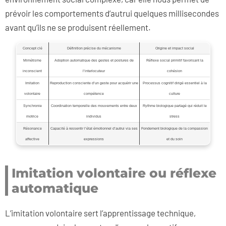
prévoir les comportements d’autrui quelques millisecondes
avant qu’ils ne se produisent réellement.
Concept clé
Définition précise du mécanisme
Origine et impact social
Mimétisme
Adoption automatique des gestes et postures de
Réflexe social primitif favorisant la
inconscient
l’interlocuteur
cohésion
Imitation
Reproduction consciente d’un geste pour acquérir une
Processus cognitif dirigé essentiel à la
volontaire
compétence
culture
Synchronie
Coordination temporelle des mouvements entre deux
Rythme biologique partagé qui réduit le
motrice
individus
stress
Résonance
Capacité à ressentir l’état émotionnel d’autrui via ses
Fondement biologique de la compassion
affective
expressions
et du soin
Imitation volontaire ou réflexe
automatique
L’imitation volontaire sert l’apprentissage technique,