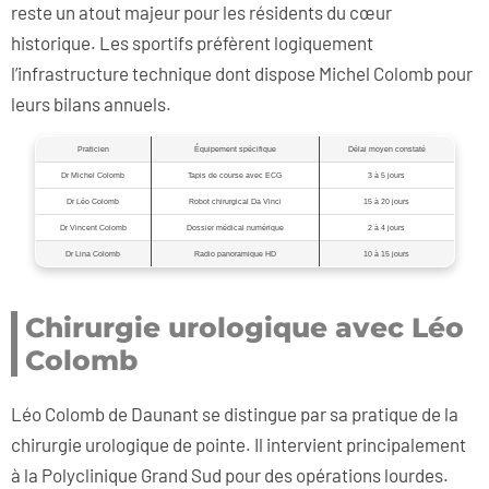
reste un atout majeur pour les résidents du cœur
historique. Les sportifs préfèrent logiquement
l’infrastructure technique dont dispose Michel Colomb pour
leurs bilans annuels.
Praticien
Équipement spécifique
Délai moyen constaté
Dr Michel Colomb
Tapis de course avec ECG
3 à 5 jours
Dr Léo Colomb
Robot chirurgical Da Vinci
15 à 20 jours
Dr Vincent Colomb
Dossier médical numérique
2 à 4 jours
Dr Lina Colomb
Radio panoramique HD
10 à 15 jours
Chirurgie urologique avec Léo
Colomb
Léo Colomb de Daunant se distingue par sa pratique de la
chirurgie urologique de pointe. Il intervient principalement
à la Polyclinique Grand Sud pour des opérations lourdes.