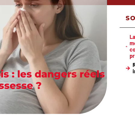
S
La
mo
co
pr
s : les dangers réels
ossesse ?