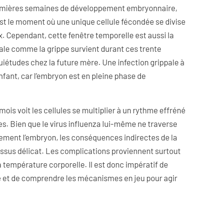
remières semaines de développement embryonnaire,
t le moment où une unique cellule fécondée se divise
ux. Cependant, cette fenêtre temporelle est aussi la
irale comme la grippe survient durant ces trente
iétudes chez la future mère. Une infection grippale à
fant, car l’embryon est en pleine phase de
ois voit les cellules se multiplier à un rythme effréné
. Bien que le virus influenza lui-même ne traverse
tement l’embryon, les conséquences indirectes de la
ssus délicat. Les complications proviennent surtout
a température corporelle. Il est donc impératif de
ée et de comprendre les mécanismes en jeu pour agir