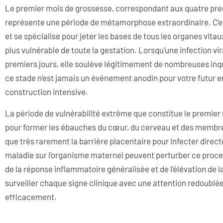
Le premier mois de grossesse, correspondant aux quatre p
représente une période de métamorphose extraordinaire. C’es
et se spécialise pour jeter les bases de tous les organes vita
plus vulnérable de toute la gestation. Lorsqu’une infection v
premiers jours, elle soulève légitimement de nombreuses inqu
ce stade n’est jamais un événement anodin pour votre futur en
construction intensive.
La période de vulnérabilité extrême que constitue le premier m
pour former les ébauches du cœur, du cerveau et des membres
que très rarement la barrière placentaire pour infecter direc
maladie sur l’organisme maternel peuvent perturber ce proce
de la réponse inflammatoire généralisée et de l’élévation de l
surveiller chaque signe clinique avec une attention redoubl
efficacement.